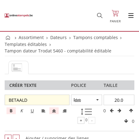
PANIER
Assortiment
Dateurs
Tampons comptables
Templates éditables
Tampon dateur Trodat 5460 - comptabilité éditable
CRÉER TEXTE
POLICE
TAILLE
0
B
K
U
+
0
-
0
+
-
Ajouter / supprimer des lignes