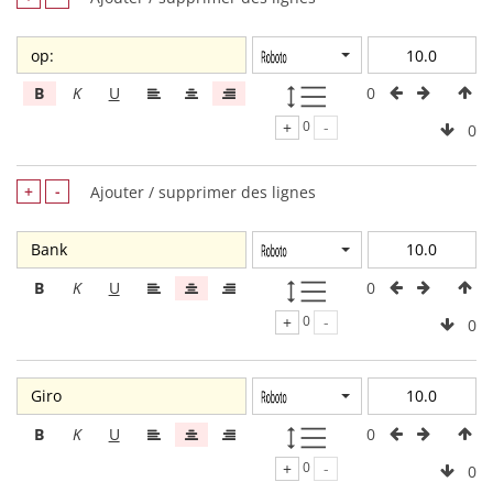
0
B
K
U
+
0
-
0
+
-
Ajouter / supprimer des lignes
0
B
K
U
+
0
-
0
0
B
K
U
+
0
-
0