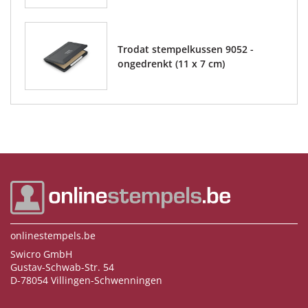
Trodat stempelkussen 9052 -
ongedrenkt (11 x 7 cm)
onlinestempels.be
Swicro GmbH
Gustav-Schwab-Str. 54
D-78054 Villingen-Schwenningen