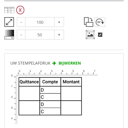
X
-
+
-
+
UW STEMPELAFDRUK
BIJWERKEN